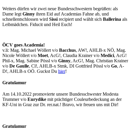
Weiters dürfen wir zwei neue Bundesschwestern begrüßen: als
Dame legt
Ginny
ihren Eid auf Academias Fahne ab, und
schnellentschlossen wird
Sissi
recipiert und wählt sich
Ballerina
als
Leibmädchen. Fiducit und Heil Euch!
ÖCV goes Academia!
v.li: Mag. Michael Wöllert v/o
Bacchus
, AW!, AHLB-x NÖ, Mag.
Nicole Wöllert v/o
Moet
, AcG!, Claudia Krainer v/o
Medici
, AcG!
Phil-x, Mag. Sabine Pössl v/o
Ginny
, AcG!, Mag. Christian Krainer
v/o
De Gaulle
, Cl!, AHLB-x Stmk, DI Gottfried Pössl v/o
Go
, A-
D!, AHLB-x OÖ. Guckst Du
hier
!
Gratulamur
Am 14.10.2022 promovierte unsere Bundesschwester Modesta
Trummer v/o
Eurydike
mit prächtiger Couleurbedeckung an der
KF-Uni in Graz zur Dr. rer.nat.! Bravo, wir freuen uns mit Dir!
Gratulamur