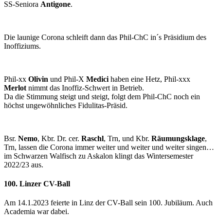
SS-Seniora
Antigone
.
Die launige Corona schleift dann das Phil-ChC in´s Präsidium des
Inoffiziums.
Phil-xx
Olivin
und Phil-X
Medici
haben eine Hetz, Phil-xxx
Merlot
nimmt das Inoffiz-Schwert in Betrieb.
Da die Stimmung steigt und steigt, folgt dem Phil-ChC noch ein
höchst ungewöhnliches Fidulitas-Präsid.
Bsr.
Nemo
, Kbr. Dr. cer.
Raschl
, Trn, und Kbr.
Räumungsklage
,
Trn, lassen die Corona immer weiter und weiter und weiter singen…
im Schwarzen Walfisch zu Askalon klingt das Wintersemester
2022/23 aus.
100. Linzer CV-Ball
Am 14.1.2023 feierte in Linz der CV-Ball sein 100. Jubiläum. Auch
Academia war dabei.