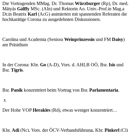
Die Vortragenden MMag. Dr. Thomas
Würzburger
(Rp), Dr. med.
Mátyás
Gálffy
MSc. (AIn) und Rektorin Ao. Univ.-Prof.in Mag.a
Dr.in Beatrix
Karl
(AcG) animierten mit spannenden Referaten die
hochkarätige Corona zu ausgedehnten Diskussionen.
Carolina und Academia (Seniora
Weinprinzessin
und FM
Daisy
)
am Präsidium
In der Corona: Kbr.
Go
(A-D), Vors. d. AHLB OÖ, Bsr.
Isis
und
Bsr.
Tigris
.
Bsr.
Panik
konzentriert beim Vortrag von Bsr.
Parlamentaria
.
x
Der Hohe VOP
Herakles
(Rd), etwas weniger konzentriert…
Kbr.
Adi
(Nc), Vors. der ÖCV-Verbandsführung, Kbr.
Pinkerl
(Cl)