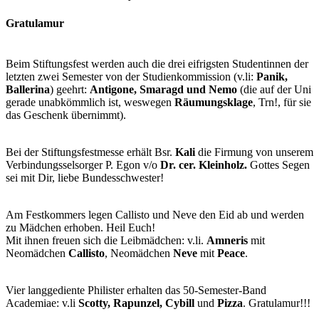
Gratulamur
Beim Stiftungsfest werden auch die drei eifrigsten Studentinnen der
letzten zwei Semester von der Studienkommission (v.li:
Panik,
Ballerina
) geehrt:
Antigone, Smaragd und Nemo
(die auf der Uni
gerade unabkömmlich ist, weswegen
Räumungsklage
, Trn!, für sie
das Geschenk übernimmt).
Bei der Stiftungsfestmesse erhält Bsr.
Kali
die Firmung von unserem
Verbindungsselsorger P. Egon v/o
Dr. cer. Kleinholz.
Gottes Segen
sei mit Dir, liebe Bundesschwester!
Am Festkommers legen Callisto und Neve den Eid ab und werden
zu Mädchen erhoben. Heil Euch!
Mit ihnen freuen sich die Leibmädchen: v.li.
Amneris
mit
Neomädchen
Callisto
, Neomädchen
Neve
mit
Peace
.
Vier langgediente Philister erhalten das 50-Semester-Band
Academiae: v.li
Scotty, Rapunzel, Cybill
und
Pizza
. Gratulamur!!!