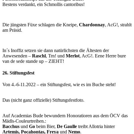
Bestens verdankt, ein Schmollis cantoribus!
Die jüngsten Füxe schlagen die Kneipe,
Chardonnay
, AcG!, strahlt
am Präsid.
In´s Inoffiz setzen sie dann natürlichsten die Ältesten der
Anwesenden –
Raschl
, Trn! und
Merlot
, AcG!. Eene Herre bure
van de sede stande up – ZIEHT!
26. Stiftungsfest
Von 4.-6-11.2022 – ein Stiftungsfest, wie es im Buche steht!
Das (nicht ganz offizielle) Stiftungsfestfoto.
Auf Academias Bude bewundern Honoratioren aus dem ÖCV das
Mädls-Couleurtreiben.:
Bacchus
und
Go
beim Bier,
De Gaulle
treibt Allotria hinter
Artemis, Pocahontas, Freya
und
Nemo
.