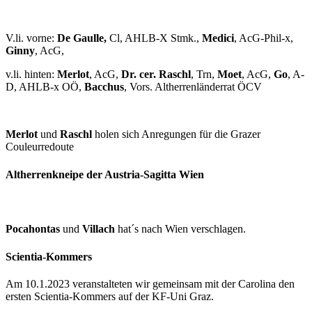
V.li. vorne:
De Gaulle,
Cl, AHLB-X Stmk.,
Medici
, AcG-Phil-x,
Ginny
, AcG,
v.li. hinten:
Merlot
, AcG,
Dr. cer. Raschl
, Trn,
Moet
, AcG,
Go
, A-
D, AHLB-x OÖ,
Bacchus
, Vors. Altherrenländerrat ÖCV
Merlot
und
Raschl
holen sich Anregungen für die Grazer
Couleurredoute
Altherrenkneipe der Austria-Sagitta Wien
Pocahontas
und
Villach
hat´s nach Wien verschlagen.
Scientia-Kommers
Am 10.1.2023 veranstalteten wir gemeinsam mit der Carolina den
ersten Scientia-Kommers auf der KF-Uni Graz.