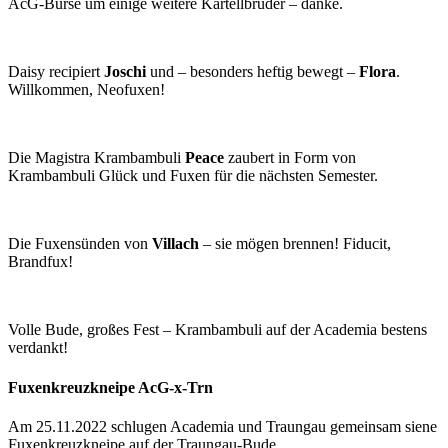
AcG-Burse um einige weitere Kartellbrüder – danke.
Daisy recipiert
Joschi
und – besonders heftig bewegt –
Flora
.
Willkommen, Neofuxen!
Die Magistra Krambambuli
Peace
zaubert in Form von
Krambambuli Glück und Fuxen für die nächsten Semester.
Die Fuxensünden von
Villach
– sie mögen brennen! Fiducit,
Brandfux!
Volle Bude, großes Fest – Krambambuli auf der Academia bestens
verdankt!
Fuxenkreuzkneipe AcG-x-Trn
Am 25.11.2022 schlugen Academia und Traungau gemeinsam siene
Fuxenkreuzkneipe auf der Traungau-Bude.